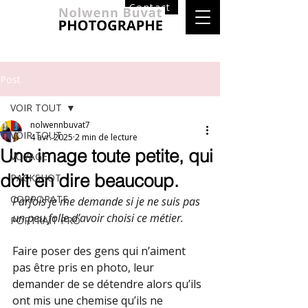
Contact
Post
VOIR TOUT
nolwennbuvat7
VOIR TOUT
4 avr. 2025
2 min de lecture
Une image toute petite, qui
VOYAGE
doit en dire beaucoup.
PACKSHOT
CORPORATE
Parfois je me demande si je ne suis pas 
un peu folle d’avoir choisi ce métier.
PORTRAIT PRO
Faire poser des gens qui n’aiment 
pas être pris en photo, leur 
demander de se détendre alors qu’ils 
ont mis une chemise qu’ils ne 