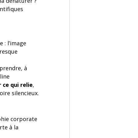
la dénaturer ? 
ntifiques 
 : l’image 
presque 
mprendre, à 
line 
ce qui relie
, 
ire silencieux.
hie corporate 
te à la 