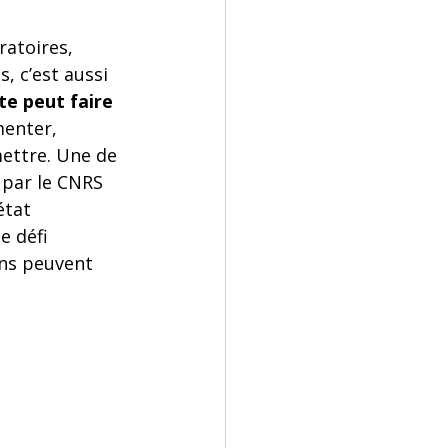
ratoires, 
, c’est aussi 
te peut faire 
enter, 
mettre. Une de 
 par le CNRS 
état 
e défi 
ens peuvent 