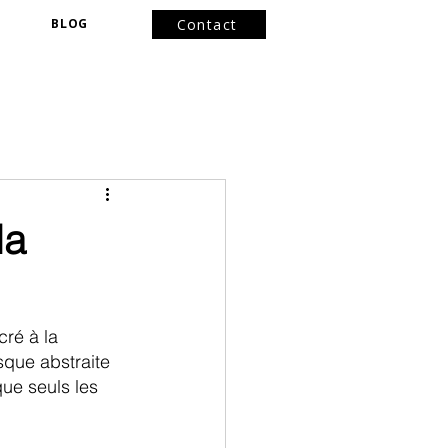
BLOG
Contact
la
ré à la 
sque abstraite 
ue seuls les 