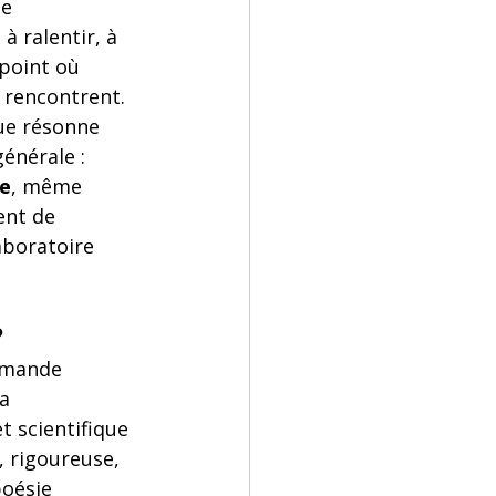
e 
à ralentir, à 
point où 
e rencontrent. 
que résonne 
énérale : 
ie
, même 
ent de 
aboratoire 
?
mmande 
a 
 scientifique 
e, rigoureuse, 
poésie 