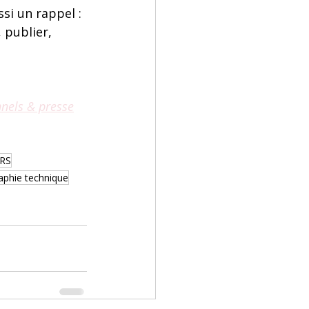
si un rappel : 
 publier, 
nnels & presse
NRS
aphie technique