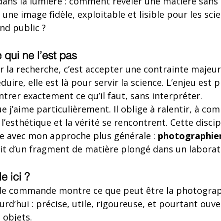
dans la lumière : comment révéler une matière sans 
e image fidèle, exploitable et lisible pour les scie
nd public ?
 qui ne l’est pas
la recherche, c’est accepter une contrainte majeure
duire, elle est là pour servir la science. L’enjeu est 
rer exactement ce qu’il faut, sans interpréter.
ue j’aime particulièrement. Il oblige à ralentir, à co
l’esthétique et la vérité se rencontrent. Cette discip
ne avec mon approche plus générale : 
photographier 
it d’un fragment de matière plongé dans un laborato
e ici ?
 de commande montre ce que peut être la photograp
urd’hui : précise, utile, rigoureuse, et pourtant ouver
 objets.